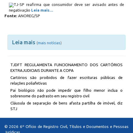
TJ-SP reafirma que consumidor deve ser avisado antes de
negativação
Leia mais...
Fonte:
ANOREG/SP
Leia mais
(
mais notícias
)
TJDFT REGULAMENTA FUNCIONAMENTO DOS CARTÓRIOS
EXTRAJUDICIAIS DURANTE A COPA
Cartórios são proibidos de fazer escrituras públicas de
relações poliafetivas
Pai biológico não pode impedir que filho menor inclua o
sobrenome do padrasto em seu registro civil
Cláusula de separação de bens afasta partilha de imóvel, diz
STJ
© 2026 6º Ofício de Registro Civil, Títulos e Documentos e Pessoas
Jurídicas.