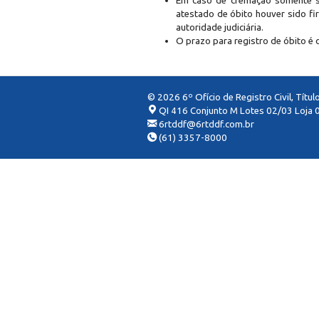
Em caso de cremação somente se
atestado de óbito houver sido fi
autoridade judiciária.
O prazo para registro de óbito é 
© 2026 6º Ofício de Registro Civil, Títu
QI 416 Conjunto M Lotes 02/03 Loja 0
6rtddf@6rtddf.com.br
(61) 3357-8000