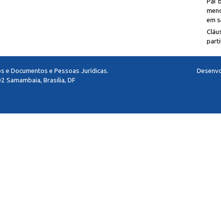
Pai 
meno
em se
Cláu
parti
los e Documentos e Pessoas Jurídicas.
Desenvo
2 Samambaia, Brasilia, DF