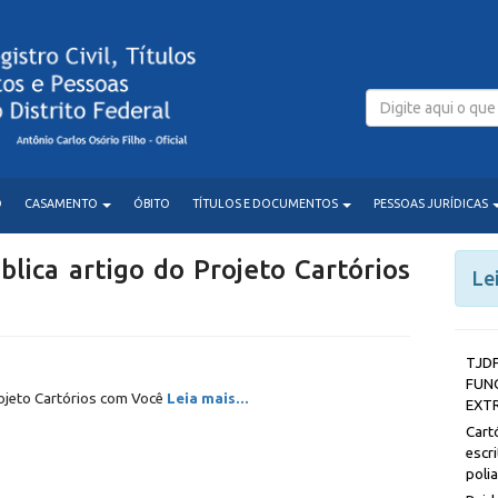
O
CASAMENTO
ÓBITO
TÍTULOS E DOCUMENTOS
PESSOAS JURÍDICAS
ublica artigo do Projeto Cartórios
Le
T
FUN
Projeto Cartórios com Você
Leia mais...
EXT
Car
esc
poli