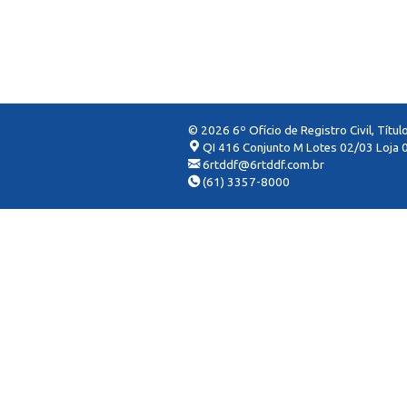
© 2026 6º Ofício de Registro Civil, Títu
QI 416 Conjunto M Lotes 02/03 Loja 0
6rtddf@6rtddf.com.br
(61) 3357-8000