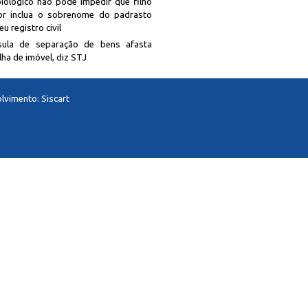
biológico não pode impedir que filho
r inclua o sobrenome do padrasto
u registro civil
sula de separação de bens afasta
lha de imóvel, diz STJ
lvimento:
Siscart