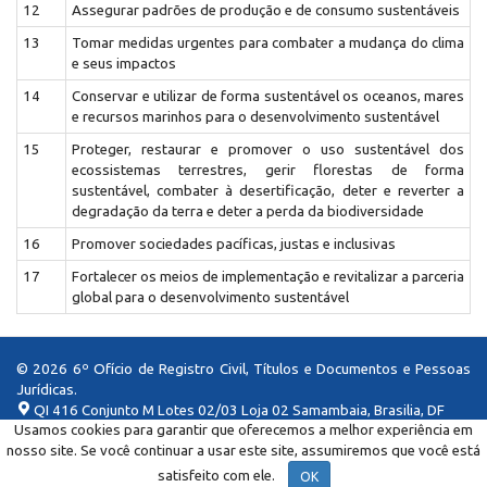
12
Assegurar padrões de produção e de consumo sustentáveis
13
Tomar medidas urgentes para combater a mudança do clima
e seus impactos
14
Conservar e utilizar de forma sustentável os oceanos, mares
e recursos marinhos para o desenvolvimento sustentável
15
Proteger, restaurar e promover o uso sustentável dos
ecossistemas terrestres, gerir florestas de forma
sustentável, combater à desertificação, deter e reverter a
degradação da terra e deter a perda da biodiversidade
16
Promover sociedades pacíficas, justas e inclusivas
17
Fortalecer os meios de implementação e revitalizar a parceria
global para o desenvolvimento sustentável
© 2026 6º Ofício de Registro Civil, Títulos e Documentos e Pessoas
Jurídicas.
QI 416 Conjunto M Lotes 02/03 Loja 02 Samambaia, Brasilia, DF
Usamos cookies para garantir que oferecemos a melhor experiência em
6rtddf@6rtddf.com.br
nosso site. Se você continuar a usar este site, assumiremos que você está
(61) 3357-8000
Desenvolvimento:
Siscart
satisfeito com ele.
OK